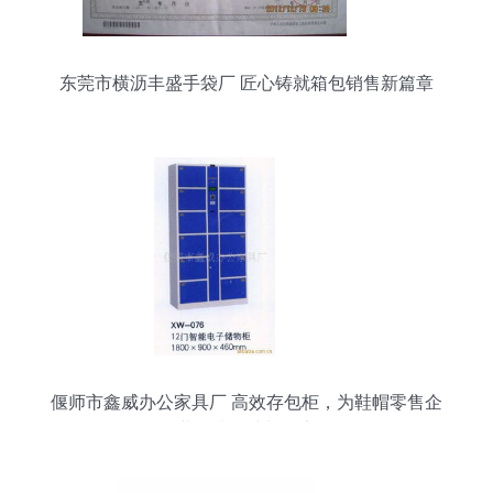
东莞市横沥丰盛手袋厂 匠心铸就箱包销售新篇章
偃师市鑫威办公家具厂 高效存包柜，为鞋帽零售企
业提升整洁与效率