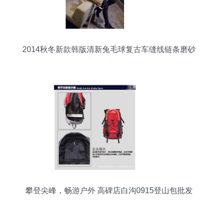
2014秋冬新款韩版清新兔毛球复古车缝线链条磨砂
手提女包包——保定白沟新城益辉箱包皮具销售处
攀登尖峰，畅游户外 高碑店白沟0915登山包批发
优选指南