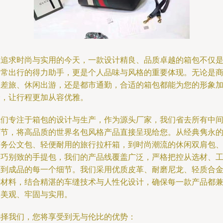
在追求时尚与实用的今天，一款设计精良、品质卓越的箱包不仅
日常出行的得力助手，更是个人品味与风格的重要体现。无论是
务差旅、休闲出游，还是都市通勤，合适的箱包都能为您的形象
分，让行程更加从容优雅。
我们专注于箱包的设计与生产，作为源头厂家，我们省去所有中
环节，将高品质的世界名包风格产品直接呈现给您。从经典隽永
商务公文包、轻便耐用的旅行拉杆箱，到时尚潮流的休闲双肩包
精巧别致的手提包，我们的产品线覆盖广泛，严格把控从选材、
艺到成品的每一个细节。我们采用优质皮革、耐磨尼龙、轻质合
等材料，结合精湛的车缝技术与人性化设计，确保每一款产品都
具美观、牢固与实用。
选择我们，您将享受到无与伦比的优势：