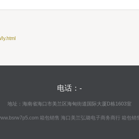
y.html
电话：-
地址：海南省海口市美兰区海甸街道国际大厦D栋1603室
ww.bsrw7p5.com
箱包销售
海口美兰弘璐电子商务商行
箱包销