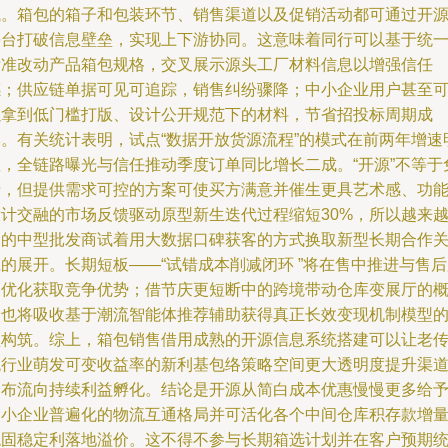
域。箱包的箱子和包装环节、销售渠道以及促销活动都可通过开
平台打破信息壁垒，实现上下游协同。这意味着同行可以基于统
标准改动产品箱包规格，交叉展示源头工厂材料信息以增强信任
感；供应链单据可见可追踪，销售纠纷骤降；中小企业用户甚至
以拿到低门槛打版、设计公开规范下的材料，节省招投标周期成
本。有关统计表明，试点“数据开放货源流程”的模式在前两年增速
显，全链路曝光与信任推动季度订单同比增长二成。“开源”不等于
费，但提供需求可控的方案可使买方满意并催生更具艺术感、功
设计交融的市场反馈驱动原型新生迭代过程缩短30%，所以越来
多的中型批发商试着用大数据口碑获客的方式换取新型长期合作
的展开。长期短板——“试错成本削减闭环 ”将在售中推进与售
务优化获取竞争优势；借节庆更短断中的跨境带动仓库变展厅的
念也将吸收基于潮流智能体推荐辅助获得真正长效变现机制模型
预构筑。综上，箱包销售借用成熟的开源信息系统搭建可以让老
统行业萌发可变收益率的新利基包络策略空间更大透明度提升渠
分布流向持续利益孵化。结论是开源从简白成本优惠慢慢更多给
大小企业普遍化的物流互通格局并可活化各个中间仓库积存款增
稳固稳定利落地溢价。这不得不参与长期箱选计划并在客户预期