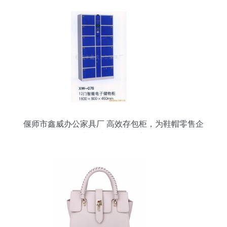
偃师市鑫威办公家具厂 高效存包柜，为鞋帽零售企
业提升整洁与效率