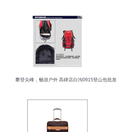
手提女包包——保定白沟新城益辉箱包皮具销售处
攀登尖峰，畅游户外 高碑店白沟0915登山包批发
优选指南